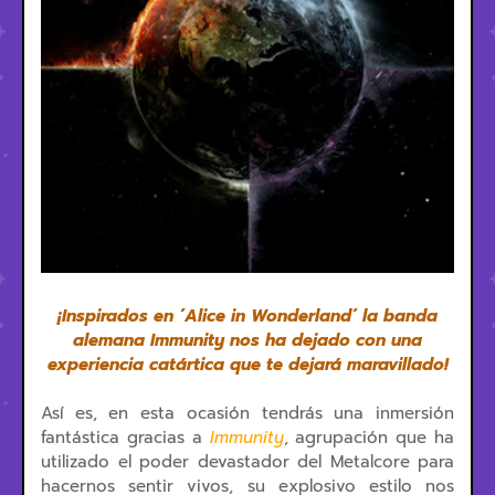
¡Inspirados en ´Alice in Wonderland´ la banda
alemana Immunity nos ha dejado con una
experiencia catártica que te dejará maravillado!
Así es, en esta ocasión tendrás una inmersión
fantástica gracias a
Immunity
, agrupación que ha
utilizado el poder devastador del Metalcore para
hacernos sentir vivos, su explosivo estilo nos