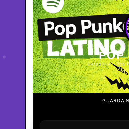
POP
Curaduría · Pop 
GUARDA N