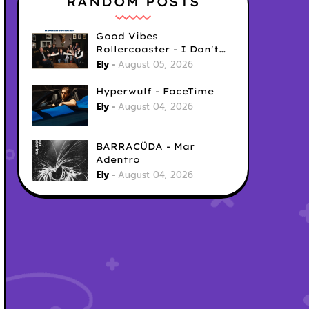
RANDOM POSTS
Good Vibes
Rollercoaster - I Don't
Care
Ely
August 05, 2026
Hyperwulf - FaceTime
Ely
August 04, 2026
BARRACÜDA - Mar
Adentro
Ely
August 04, 2026