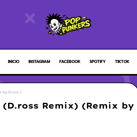
INICIO
INSTAGRAM
FACEBOOK
SPOTIFY
TIKTOK
x by D.ross )
H (D.ross Remix) (Remix by