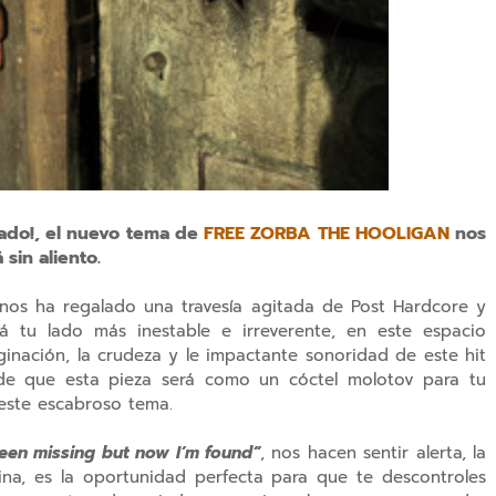
cado!, el nuevo tema de
FREE ZORBA THE HOOLIGAN
nos
sin aliento.
nos ha regalado una travesía agitada de Post Hardcore y
á tu lado más inestable e irreverente, en este espacio
ginación, la crudeza y le impactante sonoridad de este hit
 de que esta pieza será como un cóctel molotov para tu
este escabroso tema.
been missing but now I’m found”
, nos hacen sentir alerta, la
ina, es la oportunidad perfecta para que te descontroles