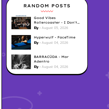
RANDOM POSTS
Good Vibes
Rollercoaster - I Don't
Care
Ely
August 05, 2026
Hyperwulf - FaceTime
Ely
August 04, 2026
BARRACÜDA - Mar
Adentro
Ely
August 04, 2026