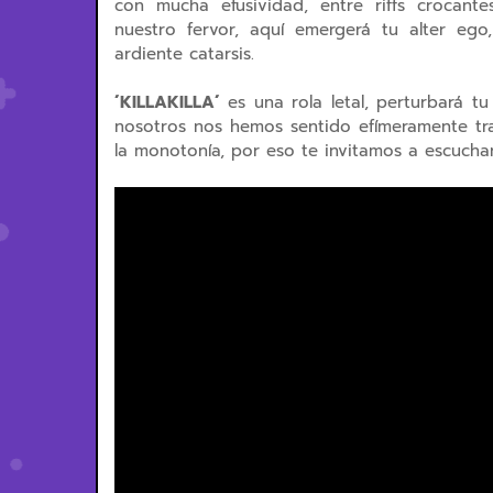
con mucha efusividad, entre riffs crocan
nuestro fervor, aquí emergerá tu alter ego
ardiente catarsis.
´KILLAKILLA´
es una rola letal, perturbará tu
nosotros nos hemos sentido efímeramente tras
la monotonía, por eso te invitamos a escucha