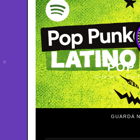
POP
Curaduría · Pop 
GUARDA N