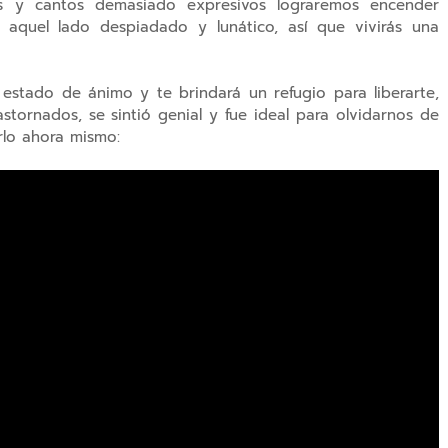
tes y cantos demasiado expresivos lograremos encender
, aquel lado despiadado y lunático, así que vivirás una
 estado de ánimo y te brindará un refugio para liberarte,
tornados, se sintió genial y fue ideal para olvidarnos de
rlo ahora mismo: