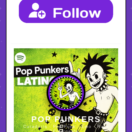
POP PUNKERS
Curaduría · Pop Punk · Emo · Rock
Emergente