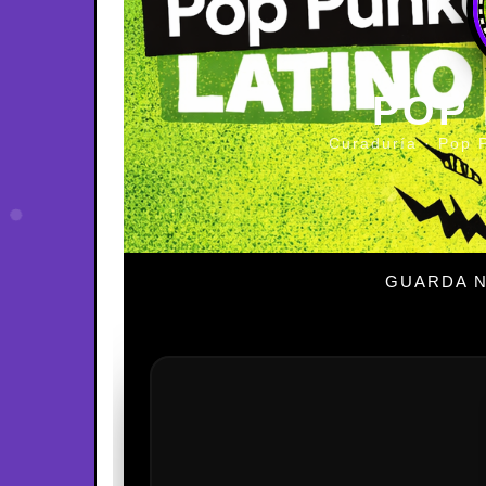
POP
Curaduría · Pop 
GUARDA N