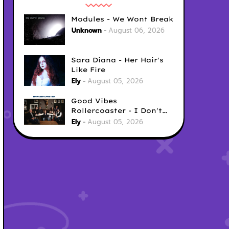
Modules - We Wont Break
Unknown
August 06, 2026
Sara Diana - Her Hair's
Like Fire
Ely
August 05, 2026
Good Vibes
Rollercoaster - I Don't
Care
Ely
August 05, 2026