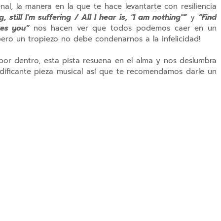
l, la manera en la que te hace levantarte con resiliencia
 still I'm suffering / All I hear is, "I am nothing"”
y
“Find
kes you”
nos hacen ver que todos podemos caer en un
pero un tropiezo no debe condenarnos a la infelicidad!
por dentro, esta pista resuena en el alma y nos deslumbra
ificante pieza musical así que te recomendamos darle un