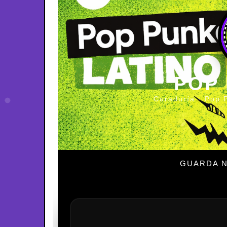
POP
Curaduría · Pop 
GUARDA N