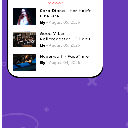
Sara Diana - Her Hair's
Like Fire
Ely
August 05, 2026
Good Vibes
Rollercoaster - I Don't
Care
Ely
August 05, 2026
Hyperwulf - FaceTime
Ely
August 04, 2026