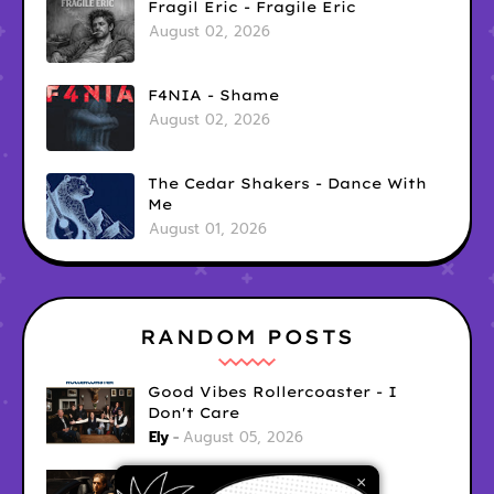
Fragil Eric - Fragile Eric
August 02, 2026
F4NIA - Shame
August 02, 2026
The Cedar Shakers - Dance With
Me
August 01, 2026
RANDOM POSTS
Good Vibes Rollercoaster - I
Don't Care
Ely
August 05, 2026
Hyperwulf - FaceTime
×