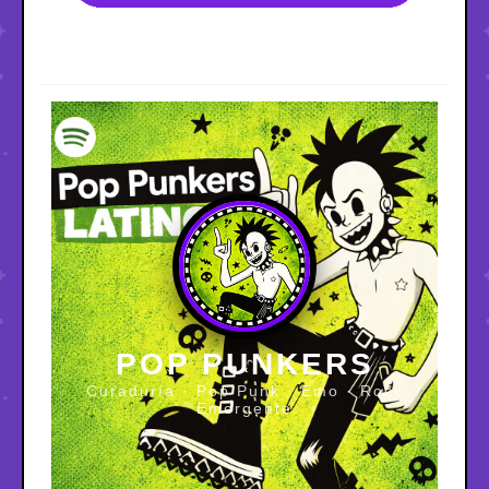
POP PUNKERS
Curaduría · Pop Punk · Emo · Rock
Emergente