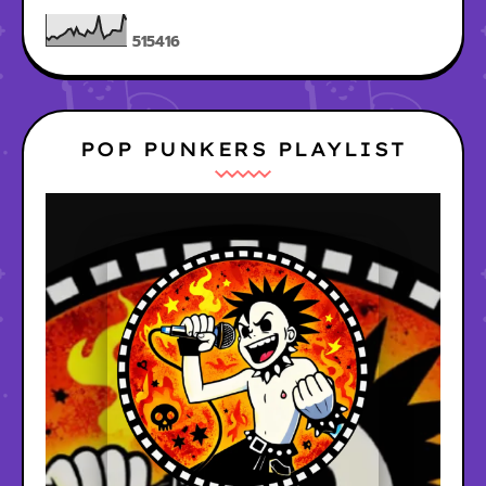
5
1
5
4
1
6
POP PUNKERS PLAYLIST