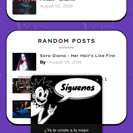
August 02, 2026
RANDOM POSTS
Sara Diana - Her Hair's Like Fire
Ely
August 05, 2026
Good Vibes Rollercoaster - I
×
Don't Care
Ely
August 05, 2026
Hyperwulf - FaceTime
Ely
August 04, 2026
¿Ya te uniste a la mejor