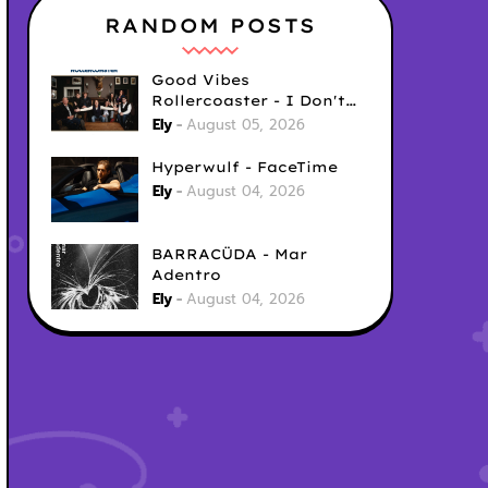
RANDOM POSTS
Good Vibes
Rollercoaster - I Don't
Care
Ely
August 05, 2026
Hyperwulf - FaceTime
Ely
August 04, 2026
BARRACÜDA - Mar
Adentro
Ely
August 04, 2026