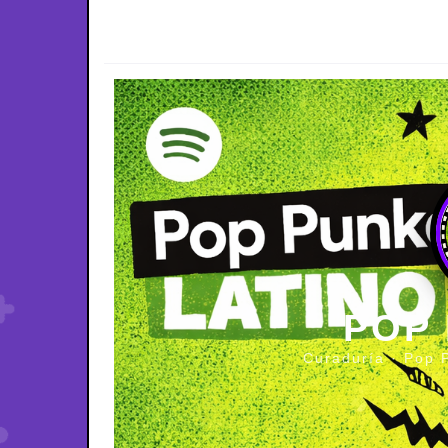
POP
Curaduría · Pop 