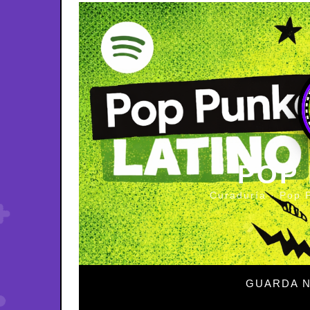
POP
Curaduría · Pop 
GUARDA N