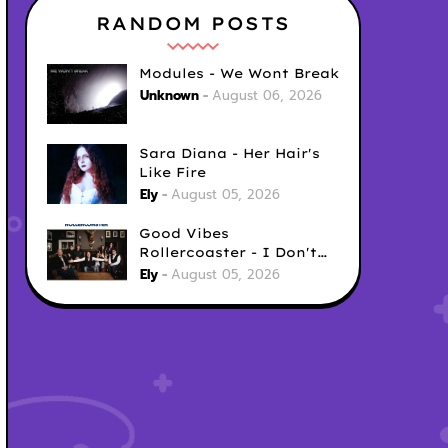
RANDOM POSTS
Modules - We Wont Break
Unknown
August 06, 2026
Sara Diana - Her Hair's
Like Fire
Ely
August 05, 2026
Good Vibes
Rollercoaster - I Don't
Care
Ely
August 05, 2026