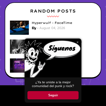
RANDOM POSTS
Hyperwulf - FaceTime
Ely
August 04, 2026
BARRACÜDA - Mar Adentro
×
Ely
August 04, 2026
CabinTwelve - Doing Fine
Ely
August 04, 2026
¿Ya te uniste a la mejor
comunidad del punk y rock?
Home
About
Contact Us
Seguir
Copyright ©
2026
Pop Punkers