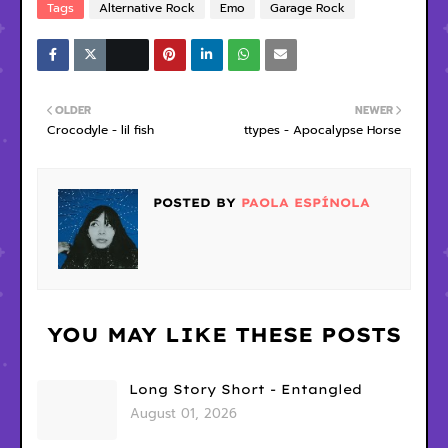
Tags
Alternative Rock
Emo
Garage Rock
OLDER
NEWER
Crocodyle - lil fish
ttypes - Apocalypse Horse
POSTED BY
PAOLA ESPÍNOLA
YOU MAY LIKE THESE POSTS
Long Story Short - Entangled
August 01, 2026