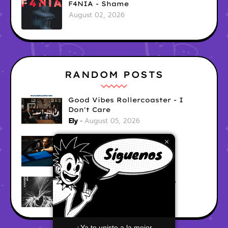
F4NIA - Shame
August 02, 2026
RANDOM POSTS
Good Vibes Rollercoaster - I
Don't Care
Ely
August 05, 2026
Hyperwulf - FaceTime
×
Ely
August 04, 2026
BARRACÜDA - Mar Adentro
Ely
August 04, 2026
¿Ya te uniste a la mejor