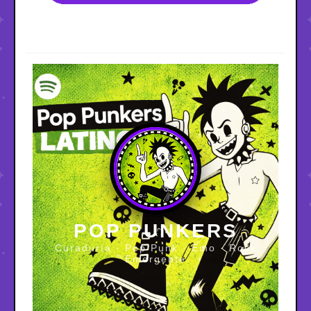
POP PUNKERS
Curaduría · Pop Punk · Emo · Rock
Emergente