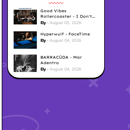
Good Vibes
Rollercoaster - I Don't
Care
Ely
August 05, 2026
Hyperwulf - FaceTime
Ely
August 04, 2026
BARRACÜDA - Mar
Adentro
Ely
August 04, 2026