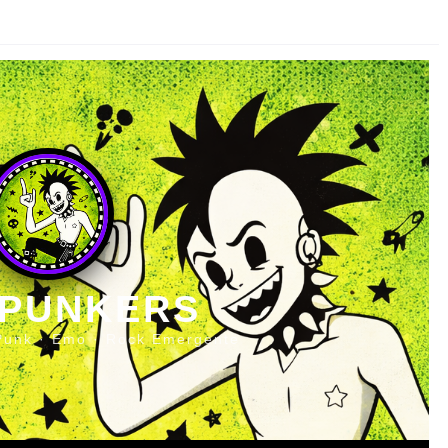
 PUNKERS
Punk · Emo · Rock Emergente