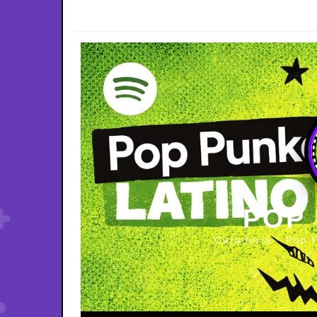
POP
Curaduría · Pop 