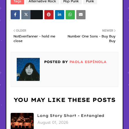
Tags
Alternative Rock
Pop Punk
Punk
OLDER
NEWER
NotEvenTanner - hold me
Number One Sons - Buy Buy
close
Buy
POSTED BY
PAOLA ESPÍNOLA
YOU MAY LIKE THESE POSTS
Long Story Short - Entangled
August 01, 2026