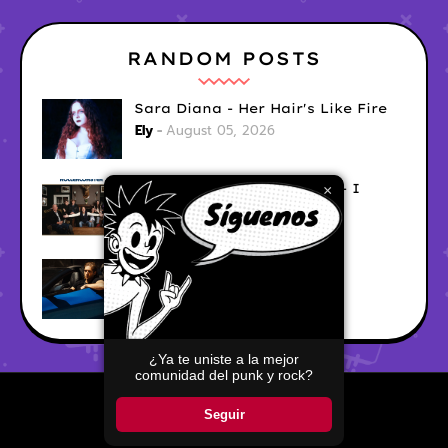
RANDOM POSTS
Sara Diana - Her Hair's Like Fire
Ely
August 05, 2026
Good Vibes Rollercoaster - I
×
Don't Care
Ely
August 05, 2026
Hyperwulf - FaceTime
Ely
August 04, 2026
¿Ya te uniste a la mejor
comunidad del punk y rock?
Home
About
Contact Us
Seguir
Copyright ©
2026
Pop Punkers