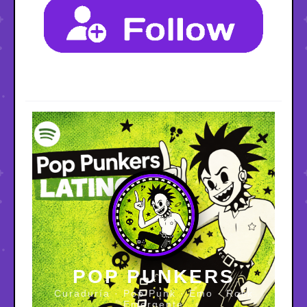
POP PUNKERS
Curaduría · Pop Punk · Emo · Rock
Emergente