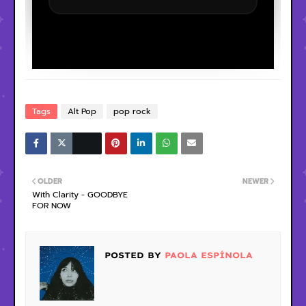
Tags
Alt Pop
pop rock
OLDER
NEWER
With Clarity - GOODBYE
FOR NOW
POSTED BY
PAOLA ESPÍNOLA