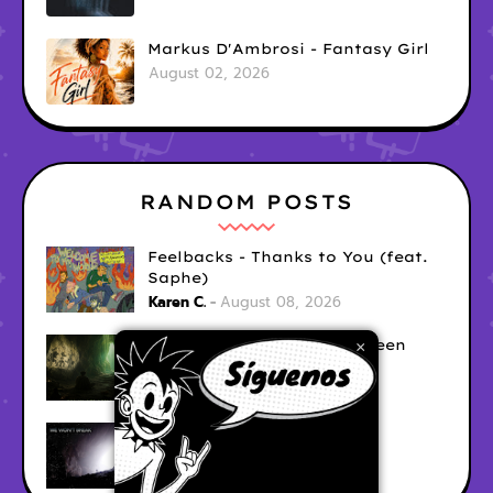
Markus D'Ambrosi - Fantasy Girl
August 02, 2026
RANDOM POSTS
Feelbacks - Thanks to You (feat.
Saphe)
Karen C.
August 08, 2026
MAXSIMUL - Out of the Green
×
Karen C.
August 08, 2026
Modules - We Wont Break
Unknown
August 06, 2026