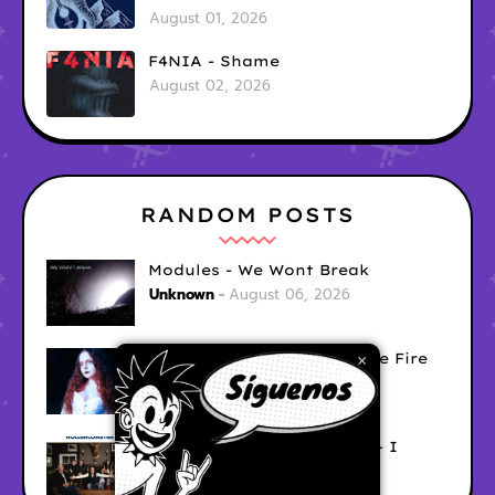
August 01, 2026
F4NIA - Shame
August 02, 2026
RANDOM POSTS
Modules - We Wont Break
Unknown
August 06, 2026
Sara Diana - Her Hair's Like Fire
×
Ely
August 05, 2026
Good Vibes Rollercoaster - I
Don't Care
Ely
August 05, 2026