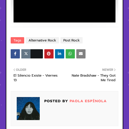
Tags
Alternative Rock
Post Rock
OLDER
NEWER
El Silencio Existe - Viernes
Nate Bradshaw - They Got
13
Me Tired
POSTED BY
PAOLA ESPÍNOLA