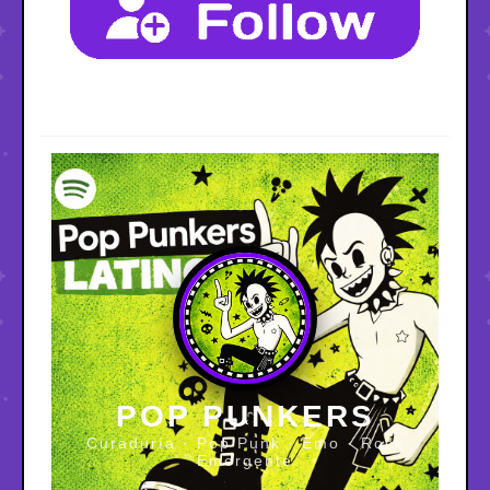
POP PUNKERS
Curaduría · Pop Punk · Emo · Rock
Emergente