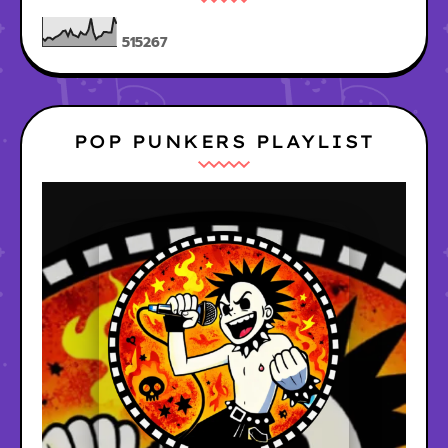
5
1
5
2
6
7
POP PUNKERS PLAYLIST