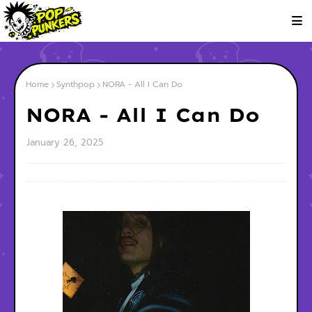
Home
Synthpop
NORA - All I Can Do
NORA - All I Can Do
January 26, 2025