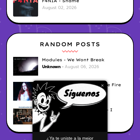
F4NIA - Shame
August 02, 2026
RANDOM POSTS
Modules - We Wont Break
Unknown
August 06, 2026
Sara Diana - Her Hair's Like Fire
×
Ely
August 05, 2026
Good Vibes Rollercoaster - I
Don't Care
Ely
August 05, 2026
¿Ya te uniste a la mejor