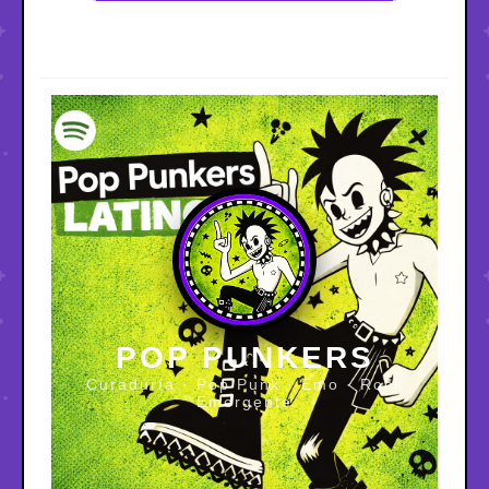
POP PUNKERS
Curaduría · Pop Punk · Emo · Rock
Emergente