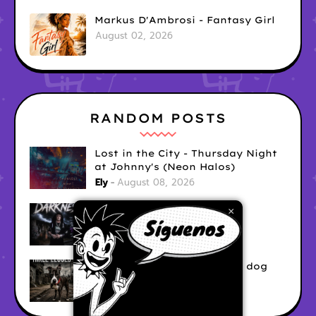
Markus D'Ambrosi - Fantasy Girl
August 02, 2026
RANDOM POSTS
Lost in the City - Thursday Night
at Johnny's (Neon Halos)
Ely
August 08, 2026
5 Fires - The Darkness
×
Ely
August 08, 2026
FreQuency7 - Three legged dog
Ely
August 08, 2026