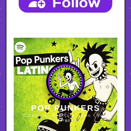
POP PUNKERS
Curaduría · Pop Punk · Emo · Rock
Emergente