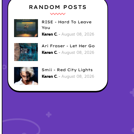
RANDOM POSTS
RISE - Hard To Leave
You
Karen C.
August 08, 2026
Ari Fraser - Let Her Go
Karen C.
August 08, 2026
Smii - Red City Lights
Karen C.
August 08, 2026