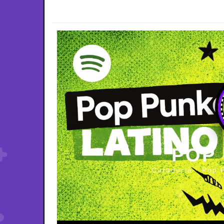
POP
Curaduría · Pop 