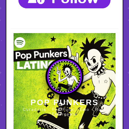
POP PUNKERS
Curaduría · Pop Punk · Emo · Rock
Emergente