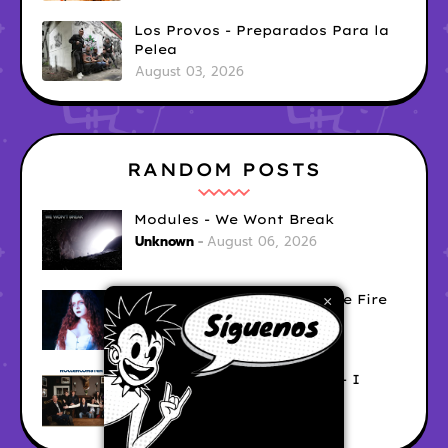
Los Provos - Preparados Para la
Pelea
August 03, 2026
RANDOM POSTS
Modules - We Wont Break
Unknown
August 06, 2026
Sara Diana - Her Hair's Like Fire
×
Ely
August 05, 2026
Good Vibes Rollercoaster - I
Don't Care
Ely
August 05, 2026