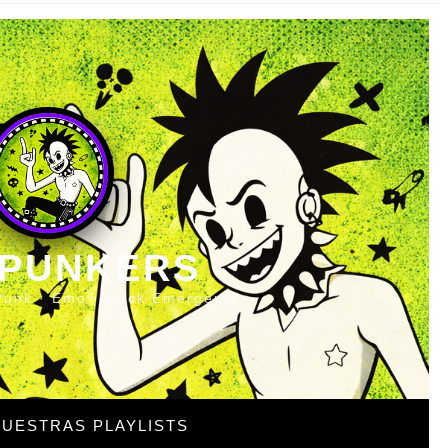
 PUNKERS
Punk · Emo · Rock Emergente
UESTRAS PLAYLISTS