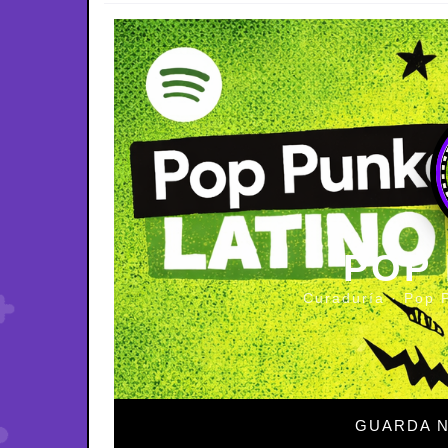
POP
Curaduría · Pop 
GUARDA N