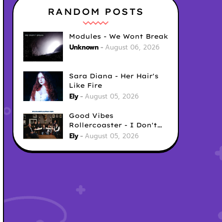
RANDOM POSTS
Modules - We Wont Break
Unknown
August 06, 2026
Sara Diana - Her Hair's
Like Fire
Ely
August 05, 2026
Good Vibes
Rollercoaster - I Don't
Care
Ely
August 05, 2026