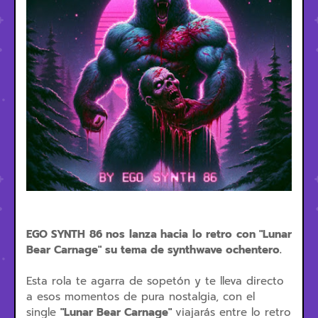
EGO SYNTH 86 nos lanza hacia lo retro con "Lunar
Bear Carnage" su tema de synthwave ochentero.
Esta rola te agarra de sopetón y te lleva directo
a esos momentos de pura nostalgia, con el
single
"Lunar Bear Carnage"
viajarás entre lo retro