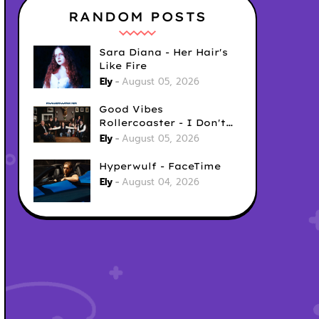
RANDOM POSTS
Sara Diana - Her Hair's
Like Fire
Ely
August 05, 2026
Good Vibes
Rollercoaster - I Don't
Care
Ely
August 05, 2026
Hyperwulf - FaceTime
Ely
August 04, 2026