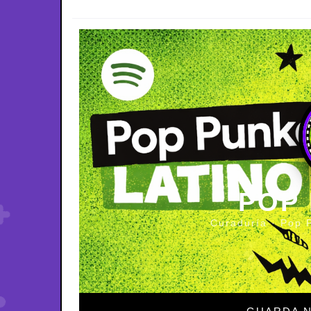
POP
Curaduría · Pop 