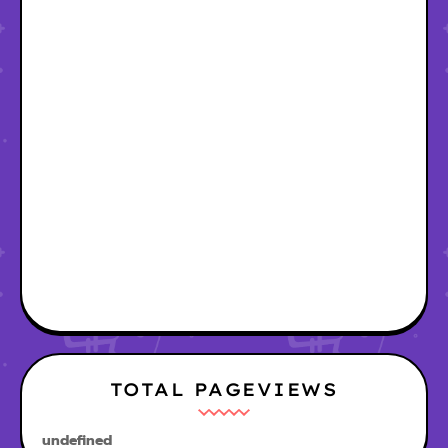
TOTAL PAGEVIEWS
u
n
d
e
f
n
e
d