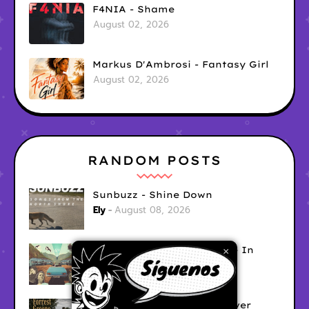
F4NIA - Shame
August 02, 2026
Markus D'Ambrosi - Fantasy Girl
August 02, 2026
RANDOM POSTS
Sunbuzz - Shine Down
Ely
August 08, 2026
Erik Schouten - Good Love In
×
Hard Times
Ely
August 08, 2026
Forrest Greene - I May Never