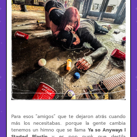
Para esos “amigos” que te dejaron atrás cuando
más los necesitabas.. porque la gente cambia
tenemos un himno que se llama
Ya so Anyways I
Started Blastin
y es pop punk que destila