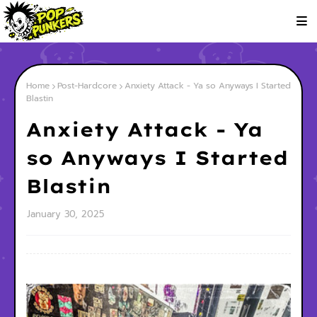
Home
Post-Hardcore
Anxiety Attack - Ya so Anyways I Started
Blastin
Anxiety Attack - Ya
so Anyways I Started
Blastin
January 30, 2025