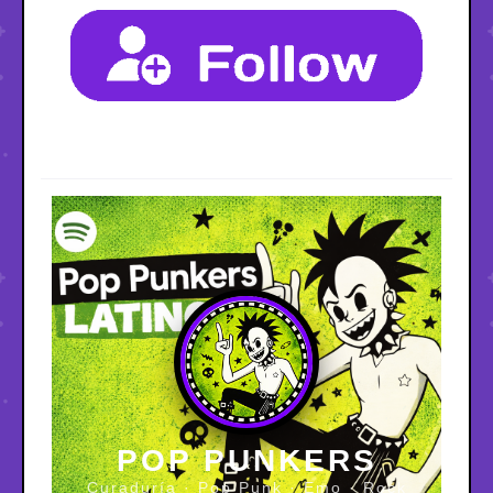
POP PUNKERS
Curaduría · Pop Punk · Emo · Rock