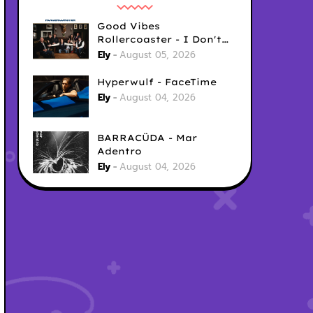
Good Vibes
Rollercoaster - I Don't
Care
Ely
August 05, 2026
Hyperwulf - FaceTime
Ely
August 04, 2026
BARRACÜDA - Mar
Adentro
Ely
August 04, 2026