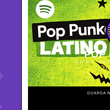
POP
Curaduría · Pop 
GUARDA N