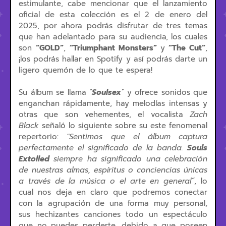
estimulante, cabe mencionar que el lanzamiento
oficial de esta colección es el 2 de enero del
2025, por ahora podrás disfrutar de tres temas
que han adelantado para su audiencia, los cuales
son
“GOLD”
,
“Triumphant Monsters”
y
“The Cut”
,
¡los podrás hallar en Spotify y así podrás darte un
ligero quemón de lo que te espera!
Su álbum se llama
´Soulsex´
y ofrece sonidos que
enganchan rápidamente, hay melodías intensas y
otras que son vehementes, el vocalista
Zach
Black
señaló lo siguiente sobre su este fenomenal
repertorio:
"Sentimos que el álbum captura
perfectamente el significado de la banda.
Souls
Extolled
siempre ha significado una celebración
de nuestras almas, espíritus o conciencias únicas
a través de la música o el arte en general”
, lo
cual nos deja en claro que podremos conectar
con la agrupación de una forma muy personal,
sus hechizantes canciones todo un espectáculo
que no puedes perderte, debido a que poseen