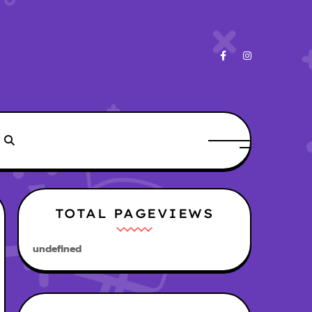
TOTAL PAGEVIEWS
u
n
d
e
f
n
e
d