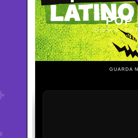
POP
Curaduría · Pop 
GUARDA N