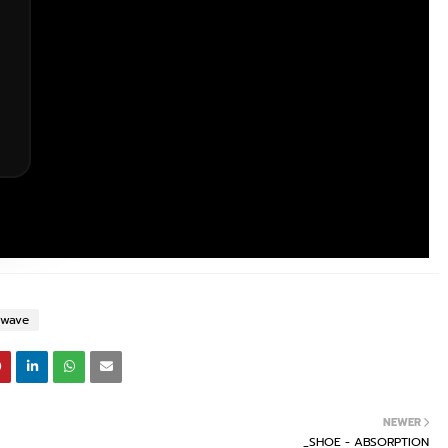
hwave
NEWER
_SHOE - ABSORPTION