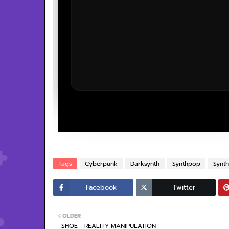
Tags
Cyberpunk
Darksynth
Synthpop
Synt
Facebook
Twitter
OLDER
_SHOE - REALITY MANIPULATION