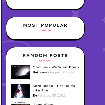
MOST POPULAR
RANDOM POSTS
Modules - We Wont Break
Unknown
August 06, 2026
Sara Diana - Her Hair's
Like Fire
Ely
August 05, 2026
Good Vibes