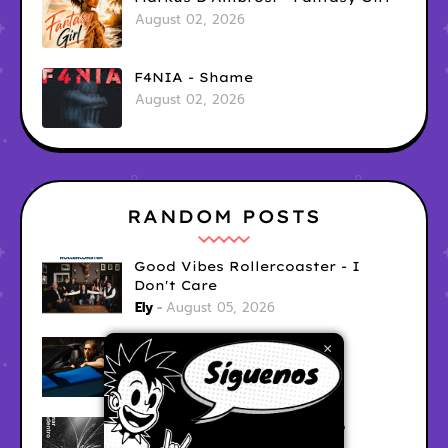
August 02, 2026
F4NIA - Shame
August 02, 2026
RANDOM POSTS
Good Vibes Rollercoaster - I
Don't Care
Ely
August 05, 2026
Hyperwulf - FaceTime
×
Ely
August 04, 2026
BARRACÜDA - Mar Adentro