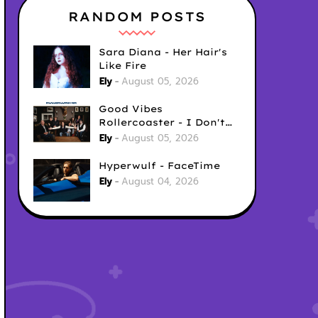
RANDOM POSTS
Sara Diana - Her Hair's
Like Fire
Ely
August 05, 2026
Good Vibes
Rollercoaster - I Don't
Care
Ely
August 05, 2026
Hyperwulf - FaceTime
Ely
August 04, 2026