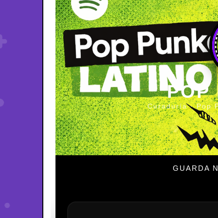
POP
Curaduría · Pop 
GUARDA N