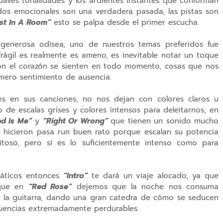
suaves tonalidades y los ardientes instantes que conforman
dos emocionales son una verdadera pasada, las pistas son
st In A Room”
esto se palpa desde el primer escucha.
generosa odisea, uno de nuestros temas preferidos fue
rágil es realmente es ameno, es inevitable notar un toque
con el corazón se sienten en todo momento, cosas que nos
ímero sentimiento de ausencia.
es en sus canciones, no nos dejan con colores claros u
 de escalas grises y colores intensos para deleitarnos, en
nd Is Me”
y
“Right Or Wrong”
que tienen un sonido mucho
 hicieron pasa run buen rato porque escalan su potencia
toso, pero si es lo suficientemente intenso como para
máticos entonces
“Intro”
te dará un viaje alocado, ya que
 que en
“Red Rose”
dejemos que la noche nos consuma
 en la guitarra, dando una gran catedra de cómo se seducen
ecuencias extremadamente perdurables.