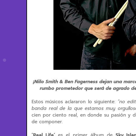
¡Niilo Smith & Ben Fagerness dejan una marc
rumbo prometedor que será de agrado de 
Estos músicos aclararon lo siguiente:
“no edit
banda real de la que estamos muy orgullosos
cien por ciento real, en donde su pasión y 
de componer.
´Real Life´
es el primer álbum de
Sky Isla