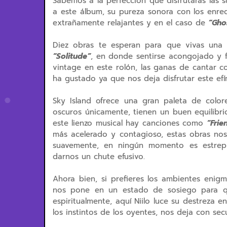
Sabemos a la perfección que disfrutarás las 
a este álbum, su pureza sonora con los enre
extrañamente relajantes y en el caso de
“Gho
Diez obras te esperan para que vivas una 
“Solitude”
, en donde sentirse acongojado y f
vintage en este rolón, las ganas de cantar 
ha gustado ya que nos deja disfrutar este ef
Sky Island ofrece una gran paleta de color
oscuros únicamente, tienen un buen equilibrio
este lienzo musical hay canciones como
“Frie
más acelerado y contagioso, estas obras nos
suavemente, en ningún momento es estrepi
darnos un chute efusivo.
Ahora bien, si prefieres los ambientes enig
nos pone en un estado de sosiego para
espiritualmente, aquí Niilo luce su destreza
los instintos de los oyentes, nos deja con s