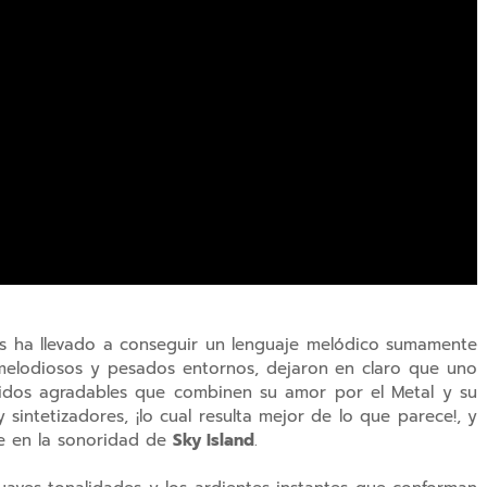
los ha llevado a conseguir un lenguaje melódico sumamente
 melodiosos y pesados entornos, dejaron en claro que uno
nidos agradables que combinen su amor por el Metal y su
 sintetizadores, ¡lo cual resulta mejor de lo que parece!, y
te en la sonoridad de
Sky Island
.