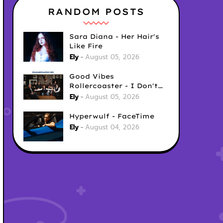
RANDOM POSTS
Sara Diana - Her Hair's
Like Fire
Ely
August 05, 2026
Good Vibes
Rollercoaster - I Don't
Care
Ely
August 05, 2026
Hyperwulf - FaceTime
Ely
August 04, 2026