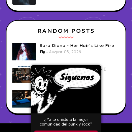
RANDOM POSTS
Sara Diana - Her Hair's Like Fire
Ely
August 05, 2026
Good Vibes Rollercoaster - I
×
Don't Care
Ely
August 05, 2026
Hyperwulf - FaceTime
Ely
August 04, 2026
¿Ya te uniste a la mejor
comunidad del punk y rock?