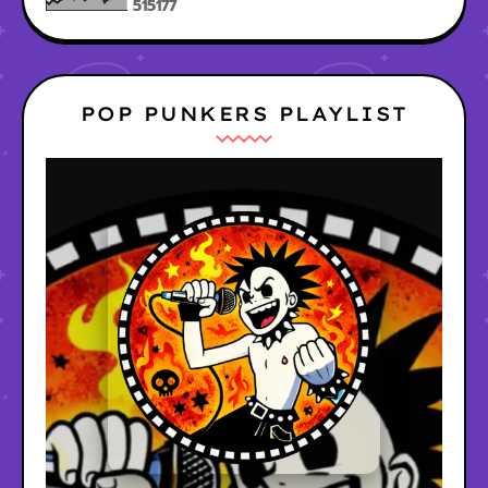
5
1
5
1
7
7
POP PUNKERS PLAYLIST