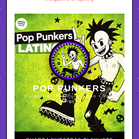
POP PUNKERS
Curaduría · Pop Punk · Emo · Rock
Emergente