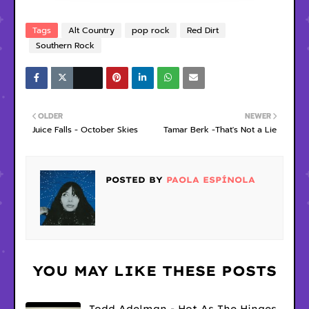
Tags
Alt Country
pop rock
Red Dirt
Southern Rock
OLDER
NEWER
Juice Falls - October Skies
Tamar Berk -That's Not a Lie
POSTED BY
PAOLA ESPÍNOLA
YOU MAY LIKE THESE POSTS
Todd Adelman - Hot As The Hinges