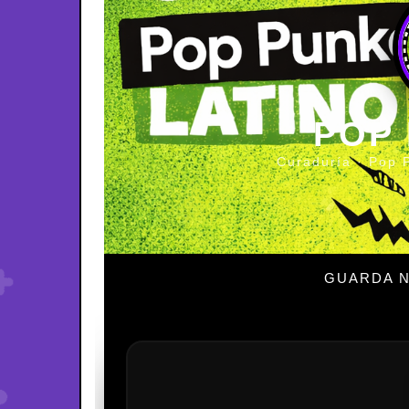
POP
Curaduría · Pop 
GUARDA N