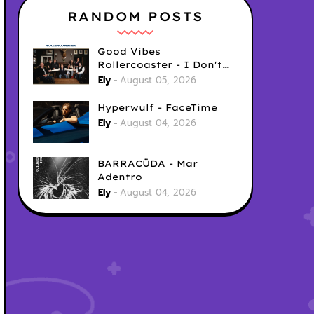
RANDOM POSTS
Good Vibes
Rollercoaster - I Don't
Care
Ely
August 05, 2026
Hyperwulf - FaceTime
Ely
August 04, 2026
BARRACÜDA - Mar
Adentro
Ely
August 04, 2026