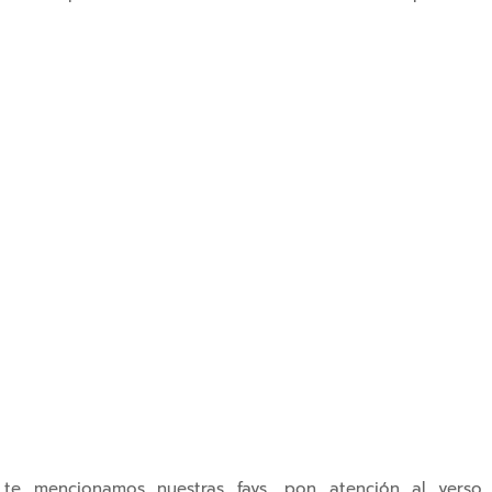
i te mencionamos nuestras favs, pon atención al verso