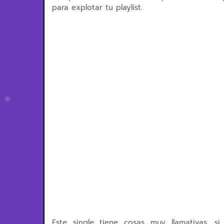
para explotar tu playlist.
Este single tiene cosas muy llamativas, s