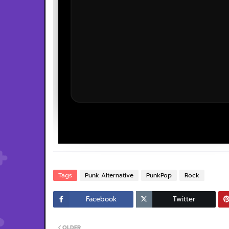
Tags
Punk Alternative
PunkPop
Rock
Facebook
Twitter
OLDER