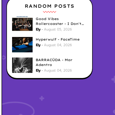
RANDOM POSTS
Good Vibes
Rollercoaster - I Don't
Care
Ely
August 05, 2026
Hyperwulf - FaceTime
Ely
August 04, 2026
BARRACÜDA - Mar
Adentro
Ely
August 04, 2026