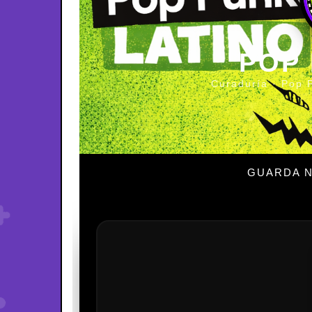
POP
Curaduría · Pop 
GUARDA N