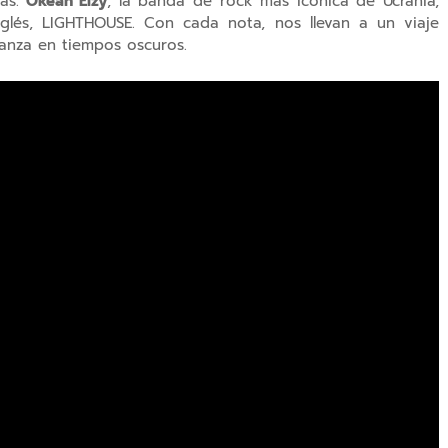
as.
Okean Elzy
, la banda de rock más icónica de Ucrania,
glés, LIGHTHOUSE. Con cada nota, nos llevan a un viaje
eranza en tiempos oscuros.