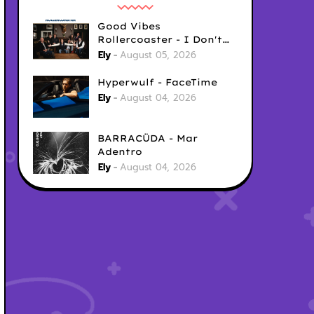
Good Vibes
Rollercoaster - I Don't
Care
Ely
August 05, 2026
Hyperwulf - FaceTime
Ely
August 04, 2026
BARRACÜDA - Mar
Adentro
Ely
August 04, 2026