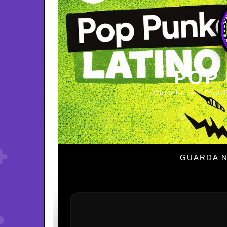
POP
Curaduría · Pop 
GUARDA N