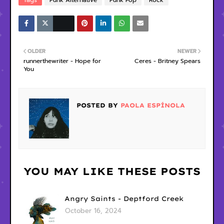
Tags
Punk Alternative
Punk Pop
Rock
OLDER
NEWER
runnerthewriter - Hope for
Ceres - Britney Spears
You
POSTED BY
PAOLA ESPÍNOLA
YOU MAY LIKE THESE POSTS
Angry Saints - Deptford Creek
October 16, 2024