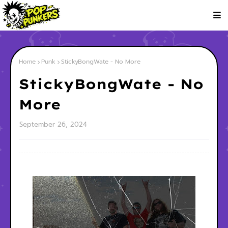
Home
Punk
StickyBongWate - No More
StickyBongWate - No
More
September 26, 2024