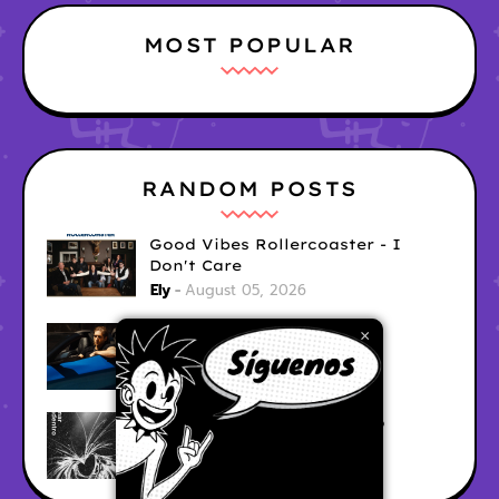
MOST POPULAR
RANDOM POSTS
Good Vibes Rollercoaster - I
Don't Care
Ely
August 05, 2026
Hyperwulf - FaceTime
×
Ely
August 04, 2026
BARRACÜDA - Mar Adentro
Ely
August 04, 2026