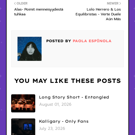
OLDER
NEWER
Alas- Poimit menneisyydestä
Lolo Herrero & Los
tuhkaa
Equilibristas - Verte Duele
Aún Más
POSTED BY
PAOLA ESPÍNOLA
YOU MAY LIKE THESE POSTS
Long Story Short - Entangled
August 01, 2026
Kalligary - Only Fans
July 23, 2026