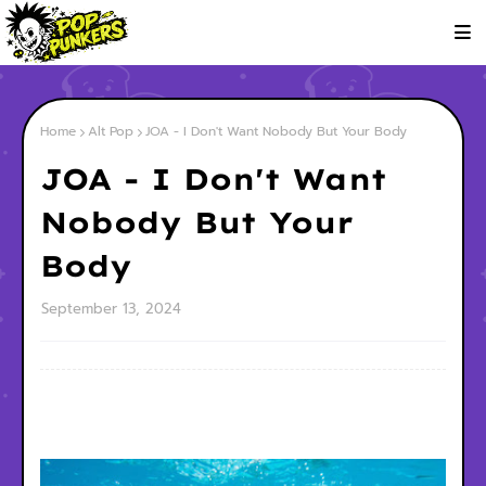
Home
Alt Pop
JOA - I Don't Want Nobody But Your Body
JOA - I Don't Want
Nobody But Your
Body
September 13, 2024