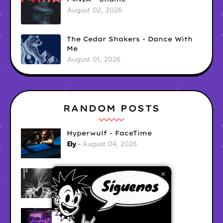
August 02, 2026
The Cedar Shakers - Dance With
Me
August 01, 2026
RANDOM POSTS
Hyperwulf - FaceTime
Ely
August 04, 2026
BARRACÜDA - Mar Adentro
×
Ely
August 04, 2026
CabinTwelve - Doing Fine