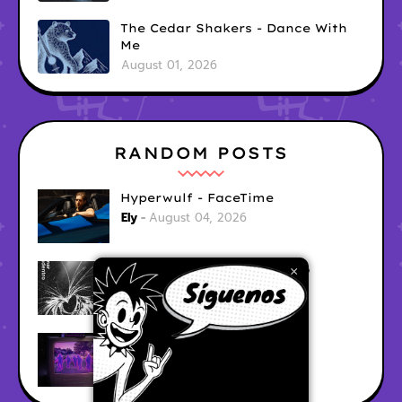
The Cedar Shakers - Dance With
Me
August 01, 2026
RANDOM POSTS
Hyperwulf - FaceTime
Ely
August 04, 2026
BARRACÜDA - Mar Adentro
×
Ely
August 04, 2026
CabinTwelve - Doing Fine
Ely
August 04, 2026