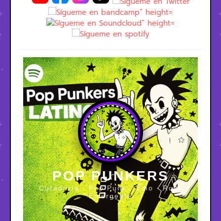
POP PUNKERS
Curaduría · Pop Punk · Emo · Rock
Emergente