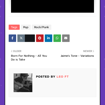
Tags
Pop
Rock/Punk
OLDER
NEWER
Born For Nothing - All You
Jaime's Tone - Variations
Do is Take
POSTED BY
LEO FT